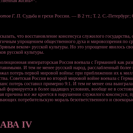
ственная жизнь»
*
.
отов Г. П.
Судьба и грехи России. — В 2 тт.; Т. 2. С.-Петербург; 
сказать, что восстановление консенсуса служилого государства,
гичным упрощением общественного духа и мировоззрения по ср
бряным веком» русской культуры. Но это упрощение явилось сво
ов русской культуры.
олюционная императорская Россия воевала с Германией как разв
тавимыми. И тем не менее русский народ, расслабленный боле
жал потерь первой мировой войны: при приближении их к милл
тва. Советская Россия во второй мировой войне воевала с Герма
анс потерь составил примерно 9:1. И тем не менее она выиграла
ый формируется в более щадящих условиях, вообще не в состоян
ая причина все же кроется в нарушении служилого
консенсуса,
п
вающих потребительскую мораль безответственного и своекор
АВА IV