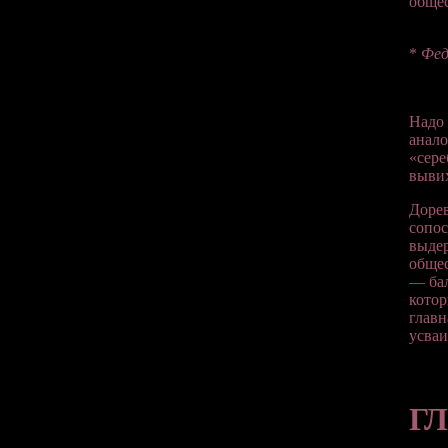
обще
*
Фед
Надо 
анало
«сере
вывих
Дорев
сопос
выдер
общес
— бал
котор
главн
усваи
ГЛ