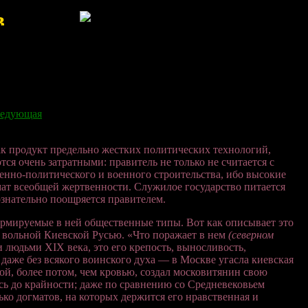
!Добро пожаловать!
едующая
ак продукт предельно жестких политических технологий,
ся очень затратными: правитель не только не считается с
енно-политического и военного строительства, ибо высокие
ат всеобщей жертвенности. Служилое государство питается
ознательно поощряется правителем.
ормируемые в ней общественные типы. Вот как описывает это
 вольной Киевской Русью. «Что поражает в нем
(северном
 людьми XIX века, это его крепость, выносливость,
даже без всякого воинского духа — в Москве угасла киевская
й, более потом, чем кровью, создал московитянин свою
ь до крайности; даже по сравнению со Средневековьем
ко догматов, на которых держится его нравственная и