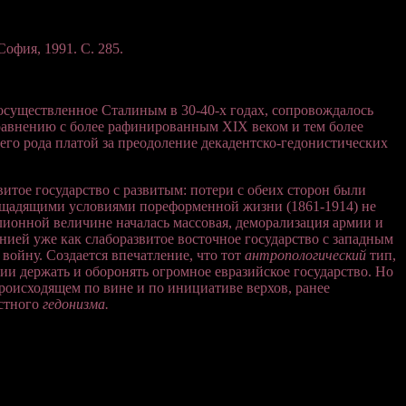
София, 1991. С. 285.
 осуществленное Сталиным в 30-40-х годах, сопровождалось
авнению с более рафинированным XIX веком и тем более
его рода платой за преодоление декадентско-гедонистических
итое государство с развитым: потери с обеих сторон были
е щадящими условиями пореформенной жизни (1861-1914) не
ионной величине началась массовая, деморализация армии и
нией уже как слаборазвитое восточное государство с западным
 войну. Создается впечатление, что тот
антропологический
тип,
ии держать и оборонять огромное евразийское государство. Но
роисходящем по вине и по инициативе верхов, ранее
ыстного
гедонизма.