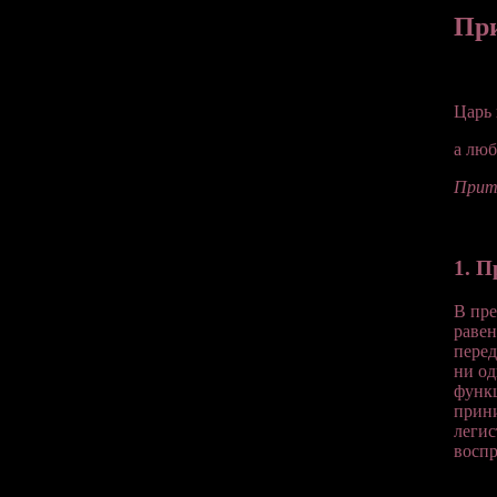
При
Царь 
а люб
Прит
1. 
В пре
равен
перед
ни од
функц
прини
легис
воспр