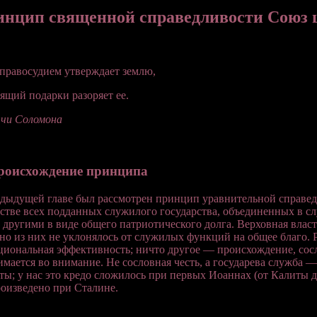
нцип священной справедливости Союз ц
правосудием утверждает землю,
ящий подарки разоряет ее.
чи Соломона
Происхождение принципа
дыдущей главе был рассмотрен принцип уравнительной справе
стве всех подданных служилого государства, объединенных в сл
 другими в виде общего патриотического долга. Верховная власт
но из них не уклонялось от служилых функций на общее благо.
иональная эффективность; ничто другое — происхождение, сосл
мается во внимание. Не сословная честь, а государева служба —
ты; у нас это кредо сложилось при первых Иоаннах (от Калиты д
оизведено при Сталине.