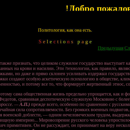
Политология, как она есть.
S
e
l
e
c
t
i
o
n
s
p
a
g
e
Предыдущая
Сл
также признать, что целиком служилое государство выступает к
анных на крови и насилии. Эти /технологии, как правило, являют
жками, но даже и прямо склонен усиливать издержки государств
жки создают особую аскетическую психологию в обществе, клим
енностью, и потому все то, что формирует жертвенный этнос, с
этому сама общественная жизнь предельно упрощается, как и ф
 Федотов, сравнивая деспотическую служилую Московию с более
ороссе. —
А.П.)
прежде всего, особенно по сравнению с русскими
чайная сила сопротивляемости. Без громких военных подвигов, 
я военской доблести, — одним нечеловеческим трудом, выдержко
ищную империю... Мировоззрение русского человека упростилос
ич примитивен. Он не рассуждает, он принимает на веру несколь