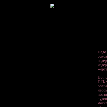
Надо 
основ
издер
издер
жертв
Но по
Г. П.
велик
необы
поэзи
чудов
москв