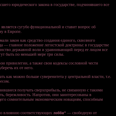
сшего юридического закона в государстве, подчинявшего все
 является сугубо функциональной и ставит вопрос об
у в Европе.
мали закон как средство создания единого, сквозного
да — главное положение легистской доктрины: в государстве
нство державной воли и уравнивающий перед ее лицом все
гут быть по меньшей мере три силы.
ои привилегии, а также свои кодексы сословной чести
беречь их от него.
ь как можно больше суверенитета у центральной власти, т.е.
есом.
учившиеся получать сверхприбыль, не связанную с такими
ть, бережливость. Напротив, они заинтересованы в
ющего сомнительным экономическим новациям, способным
ную влиянию соответствующих
лобби
* — свободную от