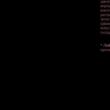
давле
верха
консе
растр
легис
удваи
попу
госуд
*
Ло
прота