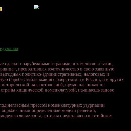
!Добро пожаловать!
едующая
 сделки с зарубежными странами, в том числе и такие,
ярщина», превратившая взяточничество в свою законную
о выгодных политико-административных, налоговых и
ную борьбе самодержавия с боярством и в России, и в других
й исторической палеонтологией, прямо нас никак не
м страны хищнической номенклатурой, начинаешь заново
а под негласным прессом номенклатурных узурпации
в борьбе с ними определенные модели решений,
оделью является та, которая представлена в китайском