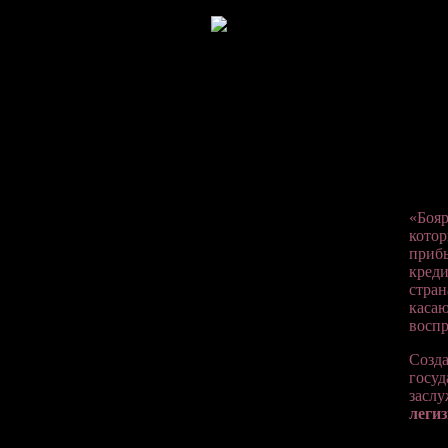
«Бояр
котор
прибы
креди
стран
касаю
воспр
Созда
госуд
заслу
леги