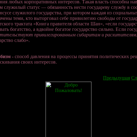
ния любых корпоративных интересов. Такая власть способна нав
м служилый статус — обязанность нести государеву службу в со
нсусе служилого государства, при котором каждая из социальных
ачены теми, кто выторговал себе привилегию свободы от госуд
тского трактата «Книга правителя области Шан», «если государст
вать богатство, а вдвойне богатое государство сильно. Если гос
стительствуют привилегированным сибаритам и расхитителям
арство слабо».
ббизм
-
способ давления на процессы принятия политических р
скивания своих интересов.
Предыдущая
Сл