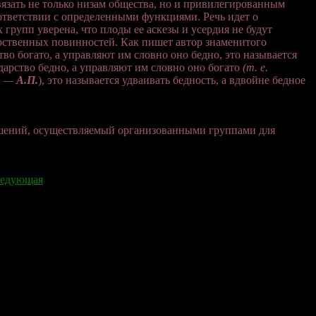
язать не только низам общества, но и привилегированным
ответствии с определенными функциями. Речь идет о
 групп уверена, что плоды ее аскезы и усердия не будут
арственных повинностей. Как пишет автор знаменитого
во богато, а управляют им словно оно бедно, это называется
ударство бедно, а управляют им словно оно богато
(т. е.
. —
А.П.
), это называется удваивать бедность, а вдвойне бедное
ешений, осуществляемый организованными группами для
едующая