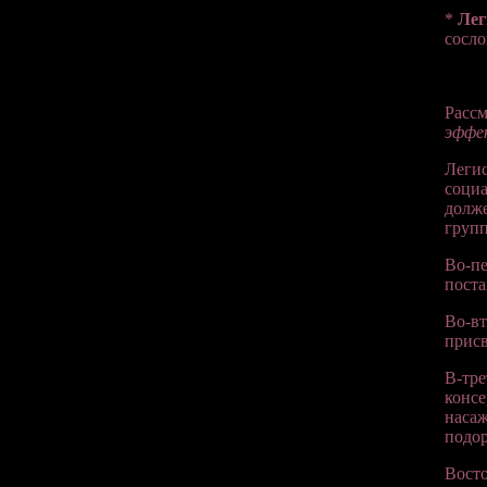
*
Лег
сосло
Расс
эффе
Легис
социа
долже
групп
Во-пе
поста
Во-вт
присв
В-тре
консе
насаж
подор
Восто