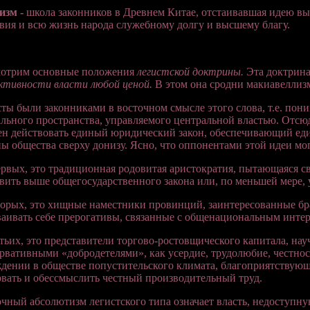
изм -
школа законников в Древнем Китае, отстаивавшая идею вы
вия и всю жизнь народа служебному долгу и высшему благу.
мотрим основные положения
легистской доктрины.
Эта доктрина
ктивности власти любой ценой.
В этом она сродни макиавеллизм
ты были законниками в восточном смысле этого слова, т.е. пони
льного пространства, управляемого центральной властью. Отсю
н действовать единый юридический закон, обеспечивающий еди
ы общества сверху донизу. Ясно, что оппонентами этой идеи мо
рвых, это традиционная родовитая аристократия, пытающаяся св
вить выше общегосударственного закона или, по меньшей мере, у
орых, это хищные наместники провинций, заинтересованные брат
аивать себе прерогативы, связанные с общенациональным интер
тьих, это представители торгово-ростовщического капитала, на
рвативными «добродетелями», как усердие, трудолюбие, честнос
дении в обществе попустительского климата, благоприятству
вать и обессмыслить честный производительный труд.
чный абсолютизм легистского типа означает власть, недоступ