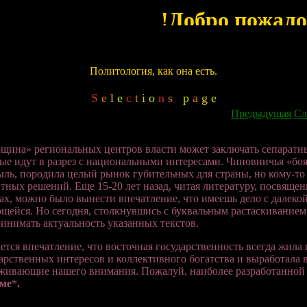
Политология, как она есть.
S
e
l
e
c
t
i
o
n
s
p
a
g
e
Предыдущая
Сл
щина» региональных центров власти может заключать сепаратные
ые идут в разрез с национальными интересами. Чиновничья «бо
ль, породила целый рынок губительных для страны, но кому-т
тных решений. Еще 15-20 лет назад, читая литературу, посвящен
ах, можно было вынести впечатление, что имеешь дело с далеко
щейся. Но сегодня, столкнувшись с буквальным растаскивание
инимать актуальность указанных текстов.
ется впечатление, что восточная государственность всегда жил
арственных интересов и коллективного богатства и выработала 
живающие нашего внимания. Пожалуй, наиболее разработанной м
зме
*
.