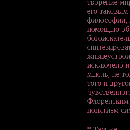
творение ми
его таковым
философии, 
помощью обр
богоискател
синтезирова
жизнеустрои
исключено и
мысль, не т
того и друг
чувственного
Флоренским 
понятием си
*
Там же.