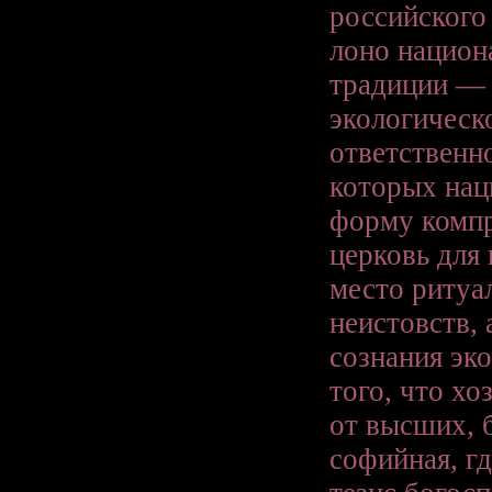
российского
лоно национ
традиции — 
экологическ
ответственн
которых нац
форму компр
церковь для
место ритуа
неистовств,
сознания эк
того, что хо
от высших, 
софийная, г