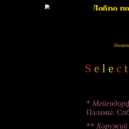
Политол
S
e
l
e
c
t
*
Мейендорф
Паламы. Спб.
**
Хоружий