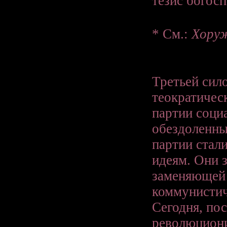
тезис богос
*
См.:
Хоруж
Третьей сило
теократичес
партии соци
обездоленны
партии стал
идеям. Они з
заменяющей 
коммунистич
Сегодня, по
революциони