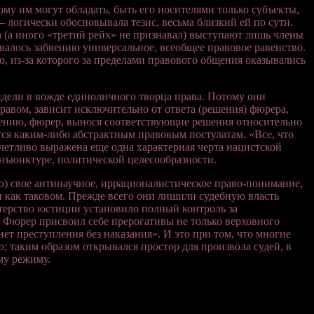
му им могут обладать, быть его носителями только субъекты,
 логически обосновывала тезис, весьма близкий ей по сути.
 (а иного «третий рейх» не признавал) выступают лишь члены
алось забвению универсальное, всеобщее правовое равенство.
о, из-за которого за пределами правового общения оказывались
дели в вожде единоличного творца права. Потому они
правом, зависит исключительно от ответа (решения) фюрера,
ению, фюрер, вынося соответствующие решения относительно
ся каким-либо абстрактным правовым постулатам. «Все, что
 отчетливо выражена еще одна характерная черта нацистской
онъюнктуре, политической целесообразности.
ю) свое антинаучное, иррационалистическое право-понимание,
 как таковом. Прежде всего они лишили судебную власть
терство юстиции установило полный контроль за
. Фюрер присвоил себе прерогативы не только верховного
нет преступления без наказания». И это при том, что многие
 таким образом открывался простор для произвола судей, в
му режиму.