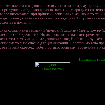
тские идеологи выдвигали тезис, согласно которому преступно
е преступлений, должно наказываться, коль скоро будет сочтено
м предписывалось при принятии решений «в меньшей степени и
нарушитель должен быть удален из общества». Сокрушение нац
еологии и политики.
нал-социализм в Германии (немецкий фашизм) был и, пожалуй, 
листической идеологии. Но она, как показывает исторический о
асях, может мимикрировать, завлекать людей иными лозунгами и
ение смертельно опасно для цивилизации. Необходимо ясно пре
 различных окрасок, чтобы противостоять ему и одерживать над
Предыдущая
Сл