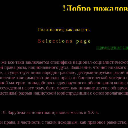
Политология, как она есть.
S
e
l
e
c
t
i
o
n
s
p
a
g
e
Предыдущая
Сл
 же все-таки заключается специфика национал-социалистическ
й права расы, национального духа. Заявление, что нет никако
», а существует лишь народно-расовое, детерминируемое расой п
ление зависимости природы права от биологической материи осо
ной материи, понадобилось «для научного» обоснования концеп
ссуждения на эту тему, быть может, как никакие другие обнар
дствиям) разрыв нацистской юриспруденции с основополагающ
 19. Зарубежная политико-правовая мысль в XX в.
и права, в частности с таким исходным, как правовое равенство,