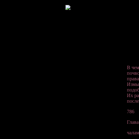
В чем
почво
права
Измыш
подоб
Их ра
после
786
Глава
чалам