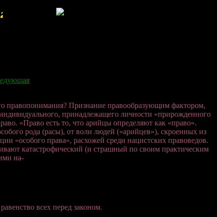
!Добро пожаловать!
едующая
ого правопонимания? Признание правообразующим фактором,
го индивидуального, принадлежащего личности «прирожденного
раво. «Право есть то, что арийцы определяют как «право».
бого рода (расы), от воли людей («арийцев»), скроенных из
ции «особого права», расхожей среди нацистских правоведов.
уживают катастрофический (и страшный по своим практическим
ими на-
 равенство всех перед законом.