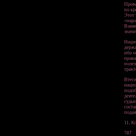
Прово
по кр
Этот 
«наро
Взаме
значи
Нацис
держа
ибо о
права
полез
тракт
Втесн
нацио
подоб
деяте
судьи
соста
пода
11. К
787