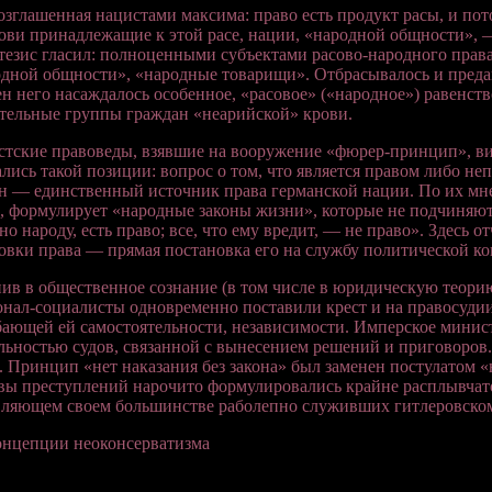
зглашенная нацистами максима: право есть продукт расы, и пото
ови принадлежащие к этой расе, нации, «народной общности», —
тезис гласил: полноценными субъектами расово-народного права
дной общности», «народные товарищи». Отбрасывалось и предав
н него насаждалось особенное, «расовое» («народное») равенств
тельные группы граждан «неарийской» крови.
тские правоведы, взявшие на вооружение «фюрер-принцип», ви
лись такой позиции: вопрос о том, что является правом либо не
н — единственный источник права германской нации. По их мн
, формулирует «народные законы жизни», которые не подчиняют
но народу, есть право; все, что ему вредит, — не право». Здесь
овки права — прямая постановка его на службу политической к
ив в общественное сознание (в том числе в юридическую теори
нал-социалисты одновременно поставили крест и на правосудии
ающей ей самостоятельности, независимости. Имперское минис
льностью судов, связанной с вынесением решений и приговоров
. Принцип «нет наказания без закона» был заменен постулатом «
вы преступлений нарочито формулировались крайне расплывчато;
вляющем своем большинстве раболепно служивших гитлеровско
онцепции неоконсерватизма