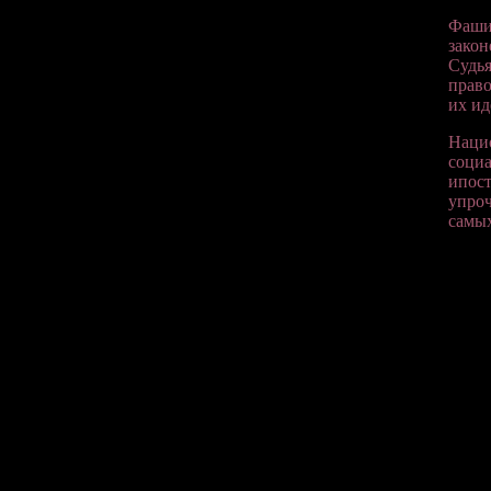
Фашис
закон
Судья
право
их ид
Нацио
социа
ипост
упроч
самых