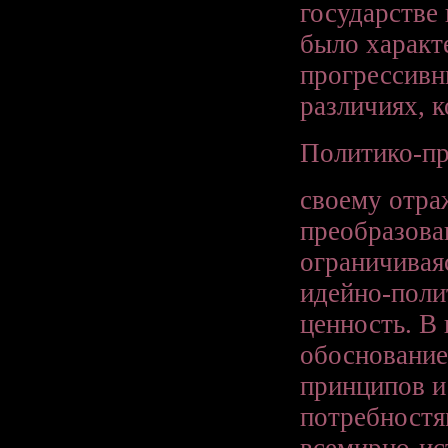
государстве 
было характ
прогрессивн
различиях, 
Политико-пр
своему отра
преобразова
ограничивая
идейно-поли
ценность. В
обоснование
принципов и
потребностя
всемирно-ис