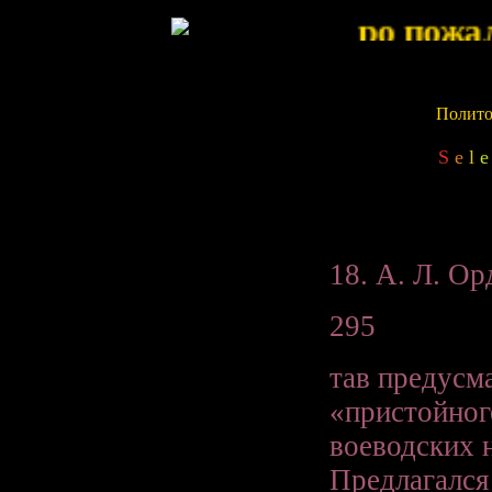
Политол
S
e
l
e
18. А. Л. О
295
тав предусм
«пристойног
воеводских 
Предлагался