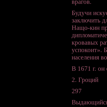
врагов.
Будучи иску
заключить д
Нащо-кин пр
дипломатиче
кровавых ра
успокоит». 
населения в
В 1671 г. он
2. Гроций
297
Выдающийся 