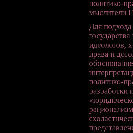
политико-пр
мыслители Г
Для подхода
государства
идеологов, 
права и дог
обоснование
интерпретац
политико-пр
разработки 
«юридическо
рационализм
схоластичес
представлени