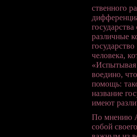
ственного ра
дифференциа
государства
различные ко
государство
человека, ко
«Испытывая 
воедино, чт
помощь: так
название го
имеют разли
По мнению А
собой своего
важным из в