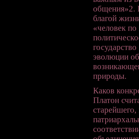
общения»2. 
благой жизни
«человек по
политическо
государство
эволюции об
возникающег
природы.
Каков конкр
Платон счита
старейшего,
патриархаль
соответствии
объединения