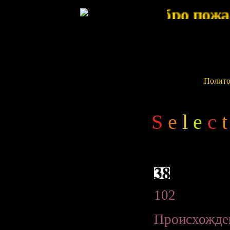
Политол
S
e
l
e
c
t
102
Происхожден