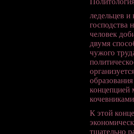
Политологи
ледельцев и 
господства 
человек доб
двумя спосо
чужого труд
политическое
организуетс
образования 
концепцией 
кочевниками
К этой конце
экономическ
тщательно р