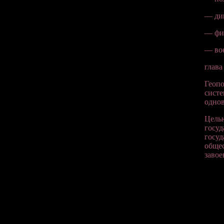
— ди
— фи
— во
глава
Геопо
систе
однов
Цель
госуд
госуд
общес
завое