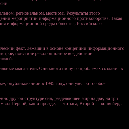
сии.
альном, региональном, местном). Результаты этого
дении мероприятий информационного противоборства. Такая
яния информационной среды общества, Российского
ческий факт, лежащий в основе концепций информационного
 быстрое, поистине революционное воздействие
людей.
альные мыслители. Они много пишут о проблемах создания в
», опубликованной в 1995 году, они уделяют особое
нно другой структуре сил, разделяющей мир на две, на три
вол Первой, как и прежде, — мотыга, Второй — конвейер, а