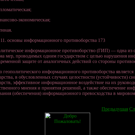
пломатическая;
нансово-экономическая;
енная.
 11. основы информационного противоборства 173
литическое информационное противоборство (ГИП) — одна из с
ма мер, проводимых одним государством с целью нарушения инф
ременной защите от аналогичных действий со стороны противос
ю геополитического информационного противоборства является
арства, в обусловленных случаях целостности (устойчивости) с
арств, эффективное информационное воздействие на их руковод
твенного мнения и принятия решений, а также обеспечение ин
вания (обеспечения) информационного превосходства в мирово
Предыдущая
Сл