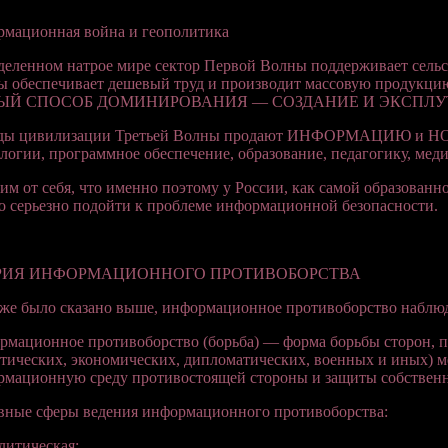
рмационная война и геополитика
деленном натрое мире сектор Первой Волны поддерживает сельс
 обеспечивает дешевый труд и производит массовую продукцию
ЫЙ СПОСОБ ДОМИНИРОВАНИЯ — СОЗДАНИЕ И ЭКСПЛУ
ды цивилизации Третьей Волны продают ИНФОРМАЦИЮ и НОВО
логии, программное обеспечение, образование, педагогику, мед
им от себя, что именно поэтому у России, как самой образованн
о серьезно подойти к проблеме информационной безопасности.
РИЯ ИНФОРМАЦИОННОГО ПРОТИВОБОРСТВА
же было сказано выше, информационное противоборство наблюда
мационное противоборство (борьба) — форма борьбы сторон, 
тических, экономических, дипломатических, военных и иных) ме
мационную среду противостоящей стороны и защиты собственн
вные сферы ведения информационного противоборства:
литическая;