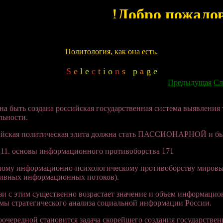
Политология, как она есть.
S
e
l
e
c
t
i
o
n
s
p
a
g
e
Предыдущая
Сл
а быть создана российская государственная система выявления 
льности.
ийская политическая элита должна стать ПАССИОНАРНОЙ и быть
 11. основы информационного противоборства 171
ному информационно-психологическому противоборству миров
тивных информационных потоков).
зи с этим существенно возрастает значение и объем информацио
мы стратегического анализа социальной информации России.
очередной становится задача скорейшего создания государств