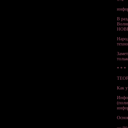
инфо
В раз
Волны
НОВ
Наро
техно
Замет
тольк
* * *
ТЕО
Как у
Инфор
(поли
инфор
Осно
— по