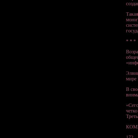
созд
Такая
монит
систе
госуд
* * *
Возр
общес
«инфо
Элвин
мире
В сво
вним
«Сего
четко
Трет
КОМ
172