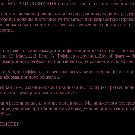
ания МАТРИЦ СОЗНАНИЯ политической элиты и населения Рос
 система должна проводить анализ на различных уровнях (федер
оринга должны постоянно учитываться при разработке и прове
ма должна быть одним из ключевых звеньев диагностики состо
арства.
астающая роль информации и информационных систем — истори
тва (Е. Масуда, Д. Белл, А. Тоффлер и другие). Другой факт —
рмационного разума» на производство, управление, всю жизнь 
 и Хэйди Тоффлер — известные всему миру американские соци
 информационного общества.
ей книге «Создание новой цивилизации. Политика третьей волны
ание информационным технологиям:
дня расстановка сил в мире изменилась. Мы движемся к соверше
 определенные противоположные враждующие цивилизации. Сим
ьей —
ПЬЮТЕР.