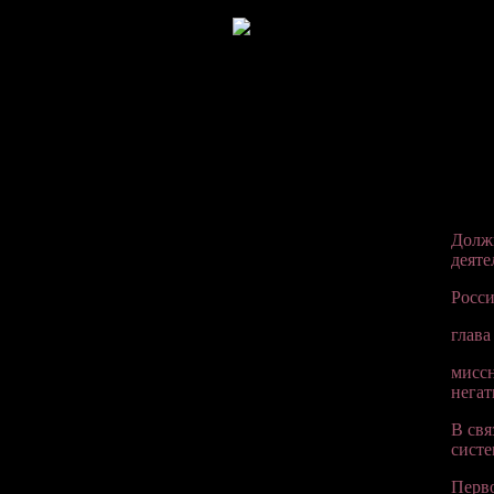
Должн
деяте
Росс
глава
мисс
нега
В свя
систе
Перво