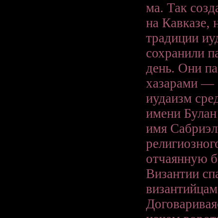
ма. Так созд
на Кавказе,
традиции иуд
сохранили п
день. Они п
хазарами — 
иудаизм сре
имени Булан 
имя Сабриэл
религиозног
отчаянную б
Византии сп
византийцам
Договаривая