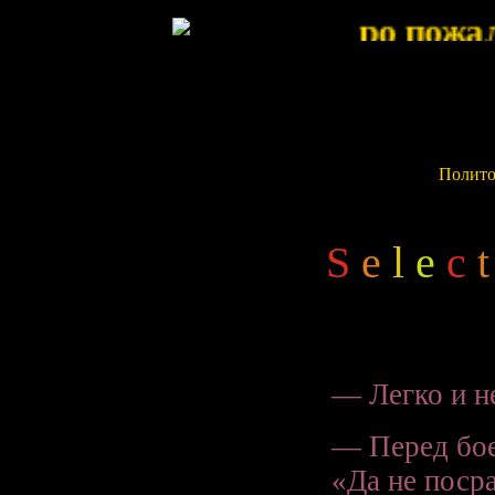
Политол
S
e
l
e
c
t
— Легко и не
— Перед бое
«Да не поср