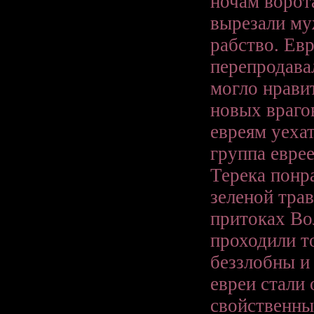
ночам ворот
вырезали му
рабство. Ев
перепродавал
могло нравит
новых враго
евреям уехат
группа еврее
Терека понр
зеленой тра
притоках Во
проходили т
беззлобны и
евреи стали 
свойственны