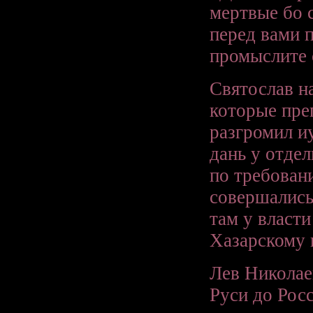
мертвые бо с
перед вами п
промыслите
Святослав н
которые пре
разгромил и
дань у отдел
по требован
совершались
там у власт
Хазарскому 
Лев Николае
Руси до Росс