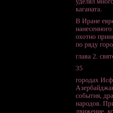
уделял мног
каганата.
В Иране евре
нанесенного
охотно приня
по ряду горо
глава 2. свя
35
городах Исф
Азербайджан
события, др
народов. Пр
движение, к