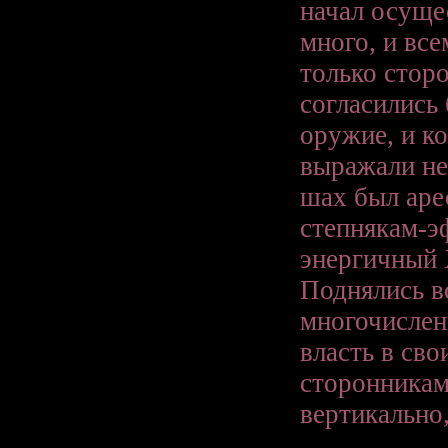
начал осуще
много, и вс
только стор
согласились 
оружие, и к
выражали не
шах был аре
степнякам-эф
энергичный 
Поднялись в
многочислен
власть в сво
сторонникам
вертикально,